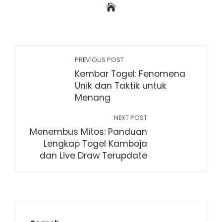
PREVIOUS POST
Kembar Togel: Fenomena
Unik dan Taktik untuk
Menang
NEXT POST
Menembus Mitos: Panduan
Lengkap Togel Kamboja
dan Live Draw Terupdate