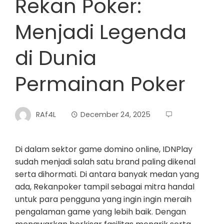
Rekan Poker:
Menjadi Legenda
di Dunia
Permainan Poker
RAf4L
December 24, 2025
Di dalam sektor game domino online, IDNPlay
sudah menjadi salah satu brand paling dikenal
serta dihormati. Di antara banyak medan yang
ada, Rekanpoker tampil sebagai mitra handal
untuk para pengguna yang ingin ingin meraih
pengalaman game yang lebih baik. Dengan