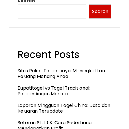
Search
Search
Recent Posts
Situs Poker Terpercaya: Meningkatkan
Peluang Menang Anda
Bupatitogel vs Togel Tradisional:
Perbandingan Menarik
Laporan Mingguan Togel China: Data dan
Keluaran Terupdate
Setoran Slot 5K: Cara Sederhana
Mendapatkan Profit