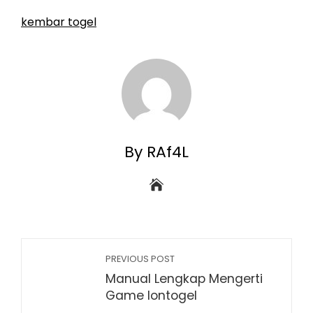
kembar togel
By RAf4L
PREVIOUS POST
Manual Lengkap Mengerti
Game Iontogel