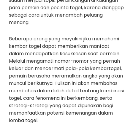
sudah menjadi topik perbincangan di kalangan
para pemain dan pecinta togel, karena dianggap
sebagai cara untuk menambah peluang
menang.
Beberapa orang yang meyakini jika memahami
kembar togel dapat memberikan manfaat
dalam mendapatkan kesuksesan saat bermain.
Melalui mengamati nomor-nomor yang pernah
keluar dan mencermati pola-pola kembartogel,
pemain berusaha meramalkan angka yang akan
muncul berikutnya. Tulisan ini akan membahas
membahas dalam lebih detail tentang kombinasi
togel, cara fenomena ini berkembang, serta
strategi-strategi yang dapat digunakan bagi
memanfaatkan potensi kemenangan dalam
lomba togel.