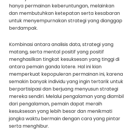
hanya permainan keberuntungan, melainkan
dan membutuhkan ketepatan serta kesabaran
untuk menyempurnakan strategi yang dianggap
berdampak.
Kombinasi antara analisis data, strategi yang
matang, serta mental positif yang positif
menghasilkan tingkat kesuksesan yang tinggi di
antara pemain ganda lotere. Hal ini kian
memperkuat kepopuleran permainan ini, karena
semakin banyak individu yang ingin tertarik untuk
berpartisipasi dan berjuang menyusun strategi
mereka sendiri. Melalui pengalaman yang diambil
dari pengalaman, pemain dapat meraih
kesuksesan yang lebih besar dan menikmati
jangka waktu bermain dengan cara yang pintar
serta menghibur.