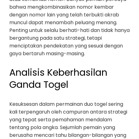
bahwa mengkombinasikan nomor kembar
dengan nomor lain yang telah terbukti akrab
muncul dapat menambah peluang menang.
Penting untuk selalu berhati-hati dan tidak hanya
bergantung pada satu strategi, tetapi
menciptakan pendekatan yang sesuai dengan
gaya bertaruh masing-masing.
Analisis Keberhasilan
Ganda Togel
Kesuksesan dalam permainan duo togel sering
kali terpengaruh oleh campuran antara strategi
yang tepat serta pemahaman mendalam
tentang pola angka. Sejumlah pemain yang
berusaha mencari tahu bilangan-bilangan yang