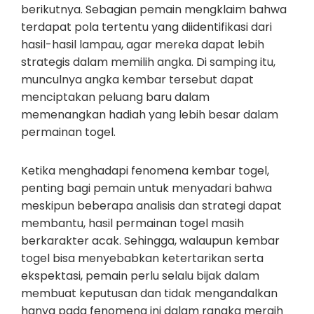
berikutnya. Sebagian pemain mengklaim bahwa
terdapat pola tertentu yang diidentifikasi dari
hasil-hasil lampau, agar mereka dapat lebih
strategis dalam memilih angka. Di samping itu,
munculnya angka kembar tersebut dapat
menciptakan peluang baru dalam
memenangkan hadiah yang lebih besar dalam
permainan togel.
Ketika menghadapi fenomena kembar togel,
penting bagi pemain untuk menyadari bahwa
meskipun beberapa analisis dan strategi dapat
membantu, hasil permainan togel masih
berkarakter acak. Sehingga, walaupun kembar
togel bisa menyebabkan ketertarikan serta
ekspektasi, pemain perlu selalu bijak dalam
membuat keputusan dan tidak mengandalkan
hanya pada fenomena ini dalam rangka meraih