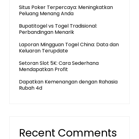
Situs Poker Terpercaya: Meningkatkan
Peluang Menang Anda
Bupatitogel vs Togel Tradisional:
Perbandingan Menarik
Laporan Mingguan Togel China: Data dan
Keluaran Terupdate
Setoran Slot 5K: Cara Sederhana
Mendapatkan Profit
Dapatkan Kemenangan dengan Rahasia
Rubah 4d
Recent Comments