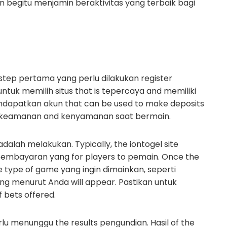
 begitu menjamin beraktivitas yang terbaik bagi
t step pertama yang perlu dilakukan register
ntuk memilih situs that is tepercaya and memiliki
 mendapatkan akun that can be used to make deposits
ure keamanan and kenyamanan saat bermain.
 adalah melakukan. Typically, the iontogel site
embayaran yang for players to pemain. Once the
e type of game yang ingin dimainkan, seperti
g menurut Anda will appear. Pastikan untuk
 bets offered.
rlu menunggu the results pengundian. Hasil of the