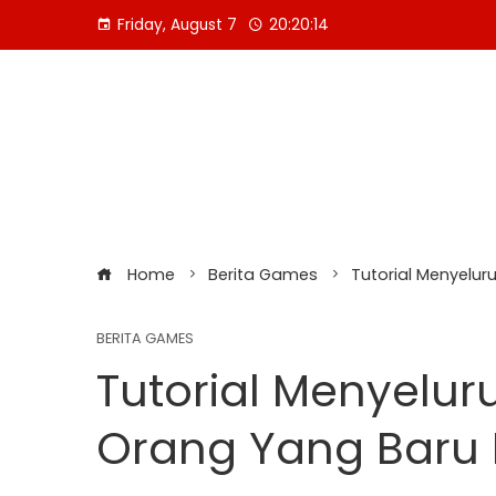
Skip
Friday, August 7
20:20:14
to
content
Home
Berita Games
Tutorial Menyelur
BERITA GAMES
Tutorial Menyelur
Orang Yang Baru