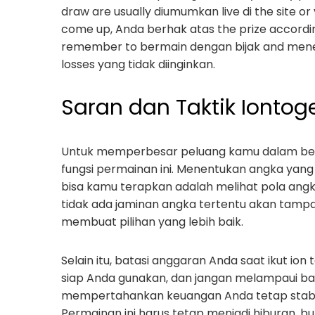
draw are usually diumumkan live di the site or
come up, Anda berhak atas the prize according
remember to bermain dengan bijak and menet
losses yang tidak diinginkan.
Saran dan Taktik Iontoge
Untuk memperbesar peluang kamu dalam ber
fungsi permainan ini. Menentukan angka yang 
bisa kamu terapkan adalah melihat pola ang
tidak ada jaminan angka tertentu akan tampak
membuat pilihan yang lebih baik.
Selain itu, batasi anggaran Anda saat ikut i
siap Anda gunakan, dan jangan melampaui ba
mempertahankan keuangan Anda tetap stabil 
Permainan ini harus tetap menjadi hiburan, bu