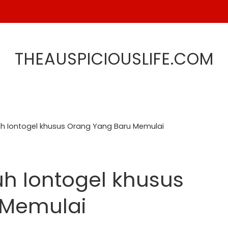
THEAUSPICIOUSLIFE.COM
uh Iontogel khusus Orang Yang Baru Memulai
uh Iontogel khusus
 Memulai