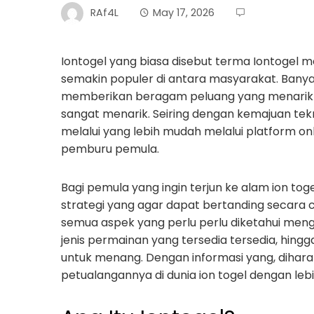
RAf4L
May 17, 2026
Iontogel yang biasa disebut terma Iontogel 
semakin populer di antara masyarakat. Banya
memberikan beragam peluang yang menarik
sangat menarik. Seiring dengan kemajuan tekn
melalui yang lebih mudah melalui platform o
pemburu pemula.
Bagi pemula yang ingin terjun ke alam ion to
strategi yang agar dapat bertanding secara 
semua aspek yang perlu perlu diketahui meng
jenis permainan yang tersedia tersedia, hi
untuk menang. Dengan informasi yang, dihar
petualangannya di dunia ion togel dengan le