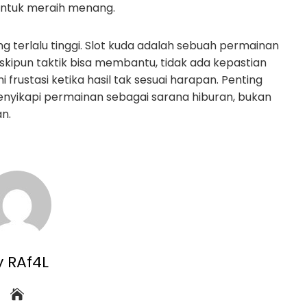
untuk meraih menang.
 terlalu tinggi. Slot kuda adalah sebuah permainan
kipun taktik bisa membantu, tidak ada kepastian
ustasi ketika hasil tak sesuai harapan. Penting
enyikapi permainan sebagai sarana hiburan, bukan
n.
y RAf4L