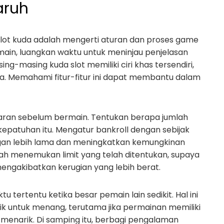
aruh
 slot kuda adalah mengerti aturan dan proses game
ain, luangkan waktu untuk meninjau penjelasan
g-masing kuda slot memiliki ciri khas tersendiri,
a. Memahami fitur-fitur ini dapat membantu dalam
aran sebelum bermain. Tentukan berapa jumlah
kepatuhan itu. Mengatur bankroll dengan sebijak
n lebih lama dan meningkatkan kemungkinan
elah menemukan limit yang telah ditentukan, supaya
engakibatkan kerugian yang lebih berat.
 tertentu ketika besar pemain lain sedikit. Hal ini
k untuk menang, terutama jika permainan memiliki
 menarik. Di samping itu, berbagi pengalaman