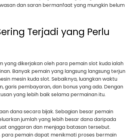
awasan dan saran bermanfaat yang mungkin belum
ring Terjadi yang Perlu
m yang dikerjakan oleh para pemain slot kuda ialah
nan. Banyak pemain yang langsung langsung terjun
sin mesin kuda slot. Sebaiknya, luangkan waktu
, garis pembayaran, dan bonus yang ada. Dengan
san yang lebih baik selama permainan itu.
laan dana secara bijak. Sebagian besar pemain
uarkan jumlah yang lebih besar dana daripada
uat anggaran dan menjaga batasan tersebut.
k, para pemain dapat menikmati proses bermain