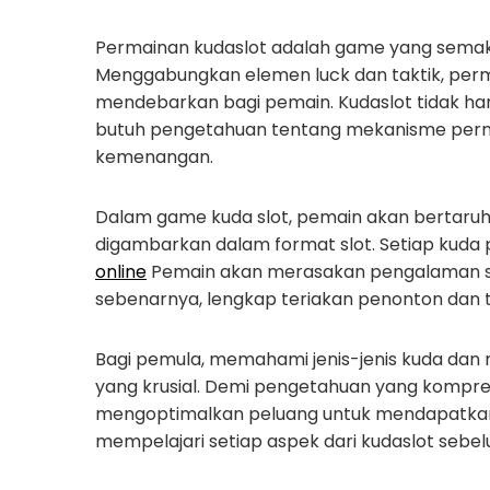
Permainan kudaslot adalah game yang semakin
Menggabungkan elemen luck dan taktik, pe
mendebarkan bagi pemain. Kudaslot tidak ha
butuh pengetahuan tentang mekanisme per
kemenangan.
Dalam game kuda slot, pemain akan bertaruh
digambarkan dalam format slot. Setiap kuda p
online
Pemain akan merasakan pengalaman se
sebenarnya, lengkap teriakan penonton dan 
Bagi pemula, memahami jenis-jenis kuda dan 
yang krusial. Demi pengetahuan yang kompre
mengoptimalkan peluang untuk mendapatkan ke
mempelajari setiap aspek dari kudaslot sebel