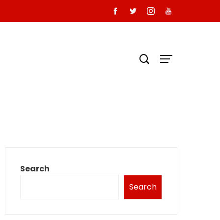
Search
Search