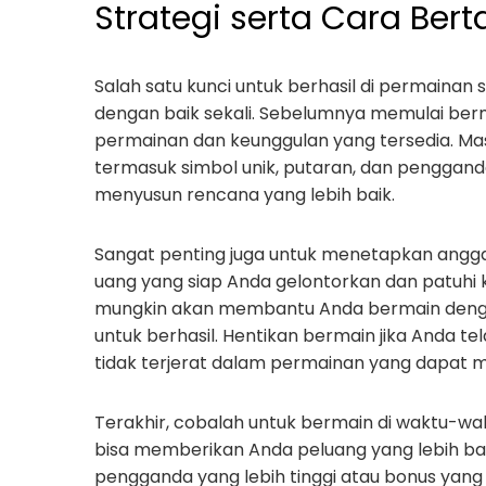
Strategi serta Cara Bert
Salah satu kunci untuk berhasil di permainan
dengan baik sekali. Sebelumnya memulai berm
permainan dan keunggulan yang tersedia. Masin
termasuk simbol unik, putaran, dan penggand
menyusun rencana yang lebih baik.
Sangat penting juga untuk menetapkan angg
uang yang siap Anda gelontorkan dan patuhi 
mungkin akan membantu Anda bermain denga
untuk berhasil. Hentikan bermain jika Anda t
tidak terjerat dalam permainan yang dapat m
Terakhir, cobalah untuk bermain di waktu-waktu
bisa memberikan Anda peluang yang lebih bai
pengganda yang lebih tinggi atau bonus yang