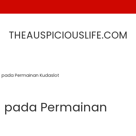
THEAUSPICIOUSLIFE.COM
sil pada Permainan Kudaslot
sil pada Permainan