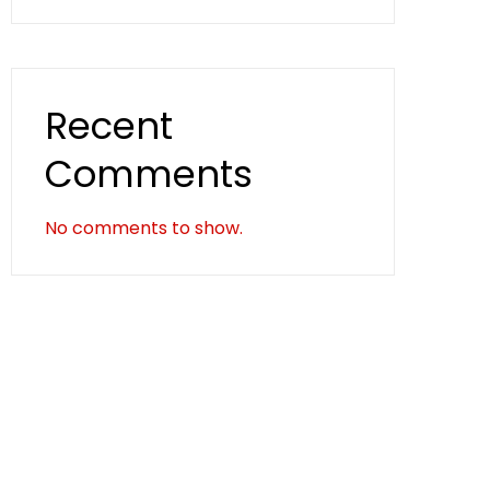
Recent
Comments
No comments to show.