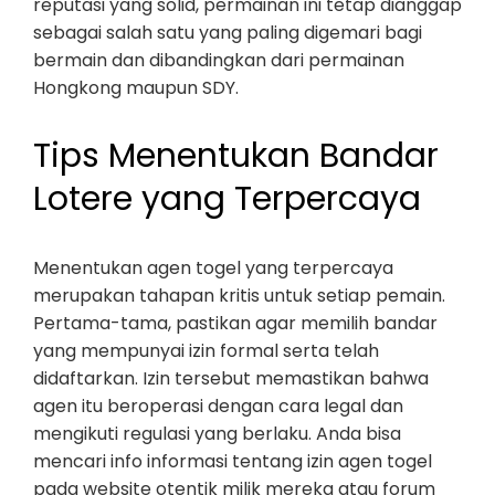
reputasi yang solid, permainan ini tetap dianggap
sebagai salah satu yang paling digemari bagi
bermain dan dibandingkan dari permainan
Hongkong maupun SDY.
Tips Menentukan Bandar
Lotere yang Terpercaya
Menentukan agen togel yang terpercaya
merupakan tahapan kritis untuk setiap pemain.
Pertama-tama, pastikan agar memilih bandar
yang mempunyai izin formal serta telah
didaftarkan. Izin tersebut memastikan bahwa
agen itu beroperasi dengan cara legal dan
mengikuti regulasi yang berlaku. Anda bisa
mencari info informasi tentang izin agen togel
pada website otentik milik mereka atau forum