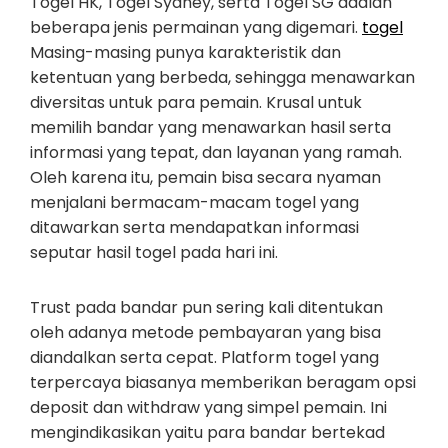
Togel HK, Togel Sydney, serta Togel SG adalah
beberapa jenis permainan yang digemari.
togel
Masing-masing punya karakteristik dan
ketentuan yang berbeda, sehingga menawarkan
diversitas untuk para pemain. Krusal untuk
memilih bandar yang menawarkan hasil serta
informasi yang tepat, dan layanan yang ramah.
Oleh karena itu, pemain bisa secara nyaman
menjalani bermacam-macam togel yang
ditawarkan serta mendapatkan informasi
seputar hasil togel pada hari ini.
Trust pada bandar pun sering kali ditentukan
oleh adanya metode pembayaran yang bisa
diandalkan serta cepat. Platform togel yang
terpercaya biasanya memberikan beragam opsi
deposit dan withdraw yang simpel pemain. Ini
mengindikasikan yaitu para bandar bertekad