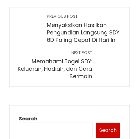
PREVIOUS POST
Menyaksikan Hasilkan
Pengundian Langsung SDY
6D Paling Cepat Di Hari Ini
NEXT POST
Memahami Togel SDY:
Keluaran, Hadiah, dan Cara
Bermain
Search
Search