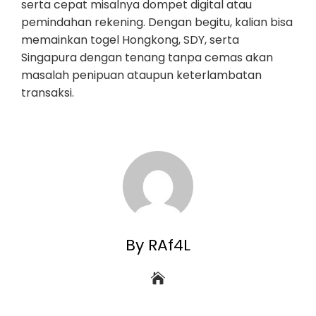
serta cepat misalnya dompet digital atau
pemindahan rekening. Dengan begitu, kalian bisa
memainkan togel Hongkong, SDY, serta
Singapura dengan tenang tanpa cemas akan
masalah penipuan ataupun keterlambatan
transaksi.
By RAf4L