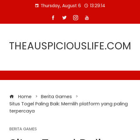
Skip
Thursday, August 6
13:29:15
to
content
THEAUSPICIOUSLIFE.COM
Home
Berita Games
Situs Togel Paling Baik: Memilih platform yang paling
terpercaya
BERITA GAMES