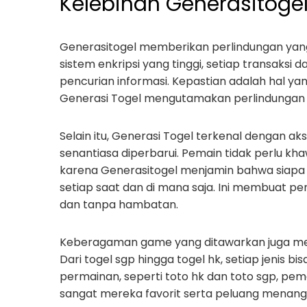
Kelebihan Generasitoge
Generasitogel memberikan perlindungan yang 
sistem enkripsi yang tinggi, setiap transaks
pencurian informasi. Kepastian adalah hal y
Generasi Togel mengutamakan perlindungan 
Selain itu, Generasi Togel terkenal dengan ak
senantiasa diperbarui. Pemain tidak perlu kh
karena Generasitogel menjamin bahwa siapa 
setiap saat dan di mana saja. Ini membuat p
dan tanpa hambatan.
Keberagaman game yang ditawarkan juga menj
Dari togel sgp hingga togel hk, setiap jenis bi
permainan, seperti toto hk dan toto sgp, pem
sangat mereka favorit serta peluang menang 