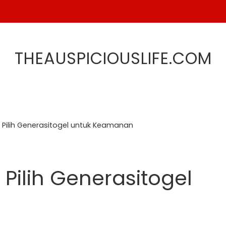
THEAUSPICIOUSLIFE.COM
e: Pilih Generasitogel untuk Keamanan
: Pilih Generasitogel