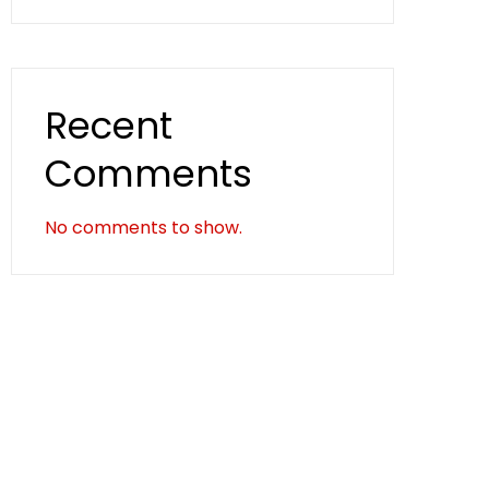
Recent
Comments
No comments to show.