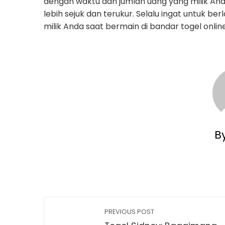
dengan waktu dan jumlah uang yang milik An
lebih sejuk dan terukur. Selalu ingat untuk 
milik Anda saat bermain di bandar togel online
B
PREVIOUS POST