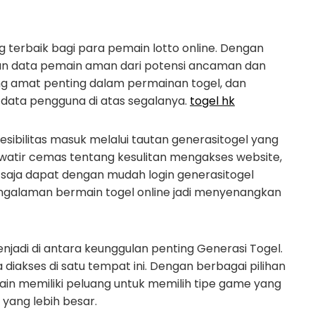
l
terbaik bagi para pemain lotto online. Dengan
i dan data pemain aman dari potensi ancaman dan
ang amat penting dalam permainan togel, dan
data pengguna di atas segalanya.
togel hk
sesibilitas masuk melalui tautan generasitogel yang
awatir cemas tentang kesulitan mengakses website,
saja dapat dengan mudah login generasitogel
engalaman bermain togel online jadi menyenangkan
adi di antara keunggulan penting Generasi Togel.
sa diakses di satu tempat ini. Dengan berbagai pilihan
ain memiliki peluang untuk memilih tipe game yang
yang lebih besar.