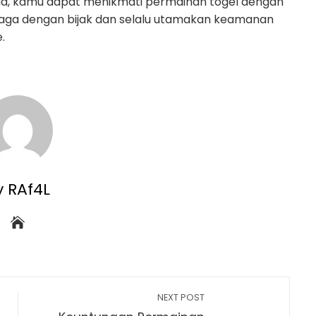
da, kamu dapat menikmati permainan togel dengan
berlaga dengan bijak dan selalu utamakan keamanan
.
y RAf4L
NEXT POST