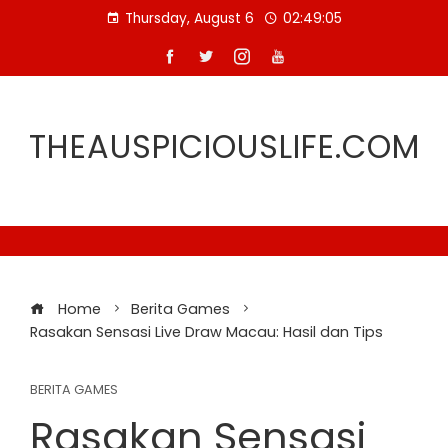
Skip
Thursday, August 6
02:49:05
to
content
THEAUSPICIOUSLIFE.COM
Home
Berita Games
Rasakan Sensasi Live Draw Macau: Hasil dan Tips
BERITA GAMES
Rasakan Sensasi