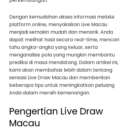
perkembangan.
Dengan kemudahan akses informasi melalui
platform online, menyaksikan Live Macau
menjadi semakin mudah dan menarik. Anda
dapat melihat hasil secara real-time, mencari
tahu angka-angka yang keluar, serta
menganalisis pola yang mungkin membantu
prediksi di masa mendatang. Dalam artikel ini,
kami akan membahas lebih dalam tentang
sensasi Live Draw Macau dan memberikan
beberapa tips untuk meningkatkan peluang
Anda dalam meraih kemenangan.
Pengertian Live Draw
Macau