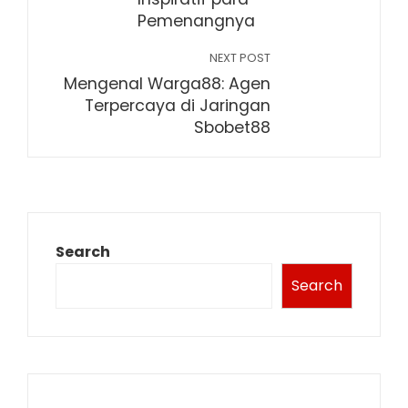
Pemenangnya
NEXT POST
Mengenal Warga88: Agen
Terpercaya di Jaringan
Sbobet88
Search
Search