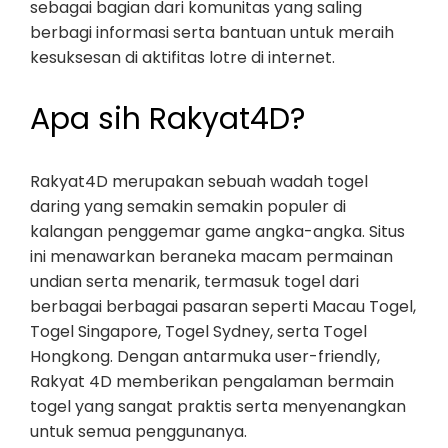
sebagai bagian dari komunitas yang saling
berbagi informasi serta bantuan untuk meraih
kesuksesan di aktifitas lotre di internet.
Apa sih Rakyat4D?
Rakyat4D merupakan sebuah wadah togel
daring yang semakin semakin populer di
kalangan penggemar game angka-angka. Situs
ini menawarkan beraneka macam permainan
undian serta menarik, termasuk togel dari
berbagai berbagai pasaran seperti Macau Togel,
Togel Singapore, Togel Sydney, serta Togel
Hongkong. Dengan antarmuka user-friendly,
Rakyat 4D memberikan pengalaman bermain
togel yang sangat praktis serta menyenangkan
untuk semua penggunanya.