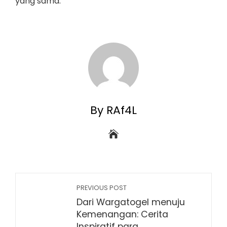
yang sama.
By RAf4L
PREVIOUS POST
Dari Wargatogel menuju
Kemenangan: Cerita
Inspiratif para