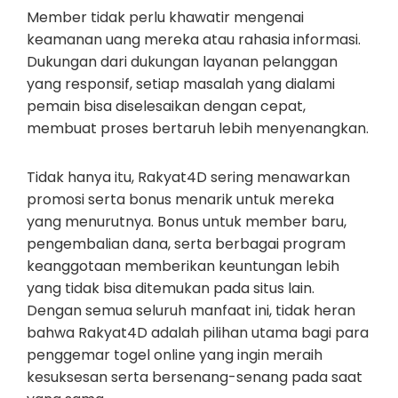
Member tidak perlu khawatir mengenai
keamanan uang mereka atau rahasia informasi.
Dukungan dari dukungan layanan pelanggan
yang responsif, setiap masalah yang dialami
pemain bisa diselesaikan dengan cepat,
membuat proses bertaruh lebih menyenangkan.
Tidak hanya itu, Rakyat4D sering menawarkan
promosi serta bonus menarik untuk mereka
yang menurutnya. Bonus untuk member baru,
pengembalian dana, serta berbagai program
keanggotaan memberikan keuntungan lebih
yang tidak bisa ditemukan pada situs lain.
Dengan semua seluruh manfaat ini, tidak heran
bahwa Rakyat4D adalah pilihan utama bagi para
penggemar togel online yang ingin meraih
kesuksesan serta bersenang-senang pada saat