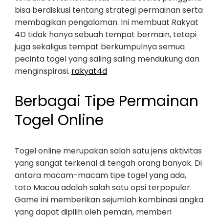
bisa berdiskusi tentang strategi permainan serta
membagikan pengalaman. Ini membuat Rakyat
4D tidak hanya sebuah tempat bermain, tetapi
juga sekaligus tempat berkumpulnya semua
pecinta togel yang saling saling mendukung dan
menginspirasi.
rakyat4d
Berbagai Tipe Permainan
Togel Online
Togel online merupakan salah satu jenis aktivitas
yang sangat terkenal di tengah orang banyak. Di
antara macam-macam tipe togel yang ada,
toto Macau adalah salah satu opsi terpopuler.
Game ini memberikan sejumlah kombinasi angka
yang dapat dipilih oleh pemain, memberi