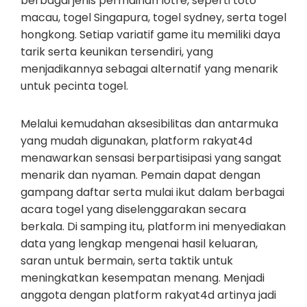
berbagai jenis permainan lotre, seperti toto
macau, togel Singapura, togel sydney, serta togel
hongkong. Setiap variatif game itu memiliki daya
tarik serta keunikan tersendiri, yang
menjadikannya sebagai alternatif yang menarik
untuk pecinta togel.
Melalui kemudahan aksesibilitas dan antarmuka
yang mudah digunakan, platform rakyat4d
menawarkan sensasi berpartisipasi yang sangat
menarik dan nyaman. Pemain dapat dengan
gampang daftar serta mulai ikut dalam berbagai
acara togel yang diselenggarakan secara
berkala. Di samping itu, platform ini menyediakan
data yang lengkap mengenai hasil keluaran,
saran untuk bermain, serta taktik untuk
meningkatkan kesempatan menang. Menjadi
anggota dengan platform rakyat4d artinya jadi