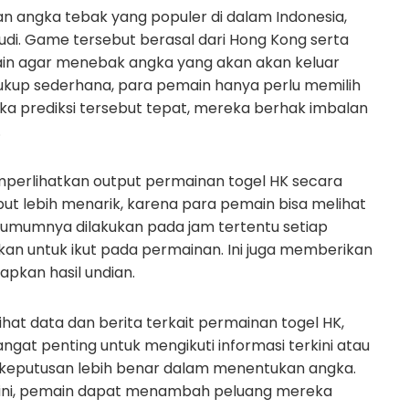
n angka tebak yang populer di dalam Indonesia,
di. Game tersebut berasal dari Hong Kong serta
n agar menebak angka yang akan akan keluar
cukup sederhana, para pemain hanya perlu memilih
jika prediksi tersebut tepat, mereka berhak imbalan
.
emperlihatkan output permainan togel HK secara
but lebih menarik, karena para pemain bisa melihat
 umumnya dilakukan pada jam tertentu setiap
an untuk ikut pada permainan. Ini juga memberikan
pkan hasil undian.
lihat data dan berita terkait permainan togel HK,
 Sangat penting untuk mengikuti informasi terkini atau
 keputusan lebih benar dalam menentukan angka.
ini, pemain dapat menambah peluang mereka