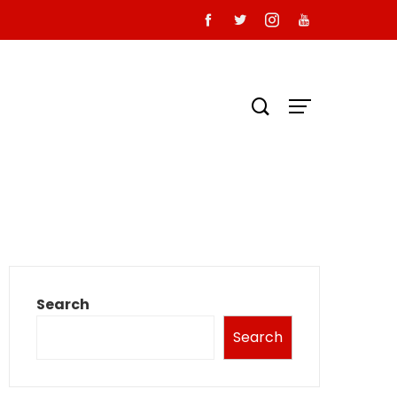
Search
Search