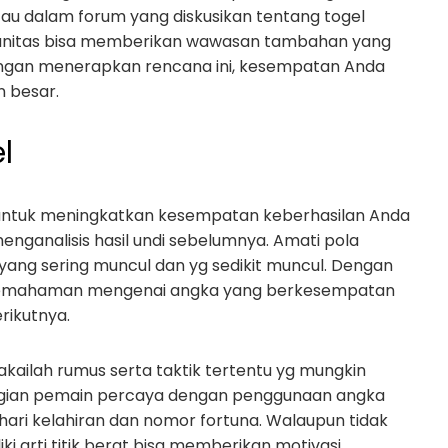
au dalam forum yang diskusikan tentang togel
munitas bisa memberikan wawasan tambahan yang
engan menerapkan rencana ini, kesempatan Anda
n besar.
l
i untuk meningkatkan kesempatan keberhasilan Anda
enganalisis hasil undi sebelumnya. Amati pola
ng sering muncul dan yg sedikit muncul. Dengan
i pemahaman mengenai angka yang berkesempatan
rikutnya.
kailah rumus serta taktik tertentu yg mungkin
gian pemain percaya dengan penggunaan angka
 hari kelahiran dan nomor fortuna. Walaupun tidak
 arti titik berat bisa memberikan motivasi