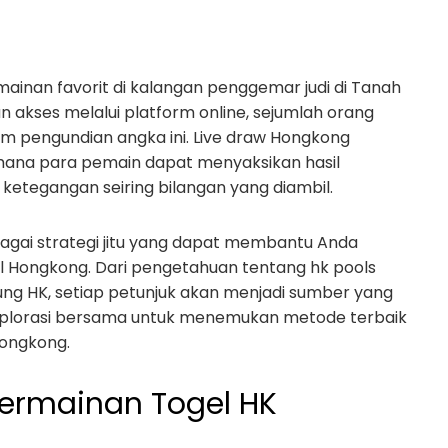
ainan favorit di kalangan penggemar judi di Tanah
kses melalui platform online, sejumlah orang
m pengundian angka ini. Live draw Hongkong
ana para pemain dapat menyaksikan hasil
etegangan seiring bilangan yang diambil.
bagai strategi jitu yang dapat membantu Anda
 Hongkong. Dari pengetahuan tentang hk pools
ung HK, setiap petunjuk akan menjadi sumber yang
kplorasi bersama untuk menemukan metode terbaik
ongkong.
ermainan Togel HK