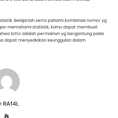
tistik. Belajarlah serta pahami kombinasi nomor yg
engan memahami statistik, kamu dapat membuat
h bahwa lotto adalah permainan yg bergantung pada
s dapat menyediakan keunggulan dalam
y RAf4L