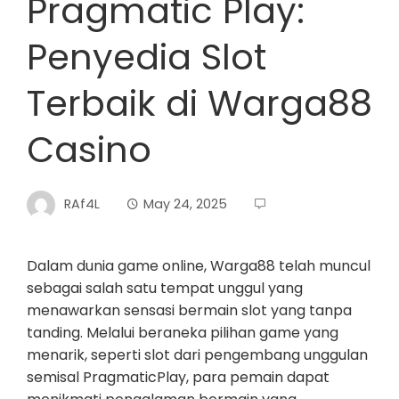
Pragmatic Play:
Penyedia Slot
Terbaik di Warga88
Casino
RAf4L
May 24, 2025
Dalam dunia game online, Warga88 telah muncul
sebagai salah satu tempat unggul yang
menawarkan sensasi bermain slot yang tanpa
tanding. Melalui beraneka pilihan game yang
menarik, seperti slot dari pengembang unggulan
semisal PragmaticPlay, para pemain dapat