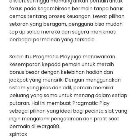
efisien, sehingga memungkinkan pemain untuk
fokus pada kegembiraan bermain tanpa harus
cemas tentang proses keuangan. Lewat pilihan
setoran yang beragam, pengguna bisa mudah
top up saldo mereka dan segera menikmati
berbagai permainan yang tersedia.
Selain itu, Pragmatic Play juga menawarkan
kesempatan kepada pemain untuk meraih
bonus besar dengan kelebihan hadiah dan
jackpot yang menarik. Dengan menggunakan
sistem yang jelas dan adil, pemain memiliki
peluang yang sama untuk menang dalam setiap
putaran. Hal ini membuat Pragmatic Play
sebagai pilihan yang ideal bagi pecinta slot yang
ingin mengalami pengalaman dan profit saat
bermain di Warga88.
spintax