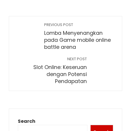
PREVIOUS POST
Lomba Menyenangkan
pada Game mobile online
battle arena
NEXT POST
Slot Online: Keseruan
dengan Potensi
Pendapatan
Search