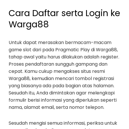
Cara Daftar serta Login ke
Warga88
Untuk dapat merasakan bermacam-macam
game slot dari pada Pragmatic Play di Warga88,
tahap awal yaitu harus dilakukan adalah register.
Proses pendaftaran sungguh gampang dan
cepat. Kamu cukup mengakses situs resmi
Warga88, kemudian mencari tombol registrasi
yang biasanya ada pada bagian atas halaman.
Sesudah itu, Anda dimIntakan agar melengkapi
formulir berisi informasi yang diperlukan seperti
nama, alamat email, serta nomor telepon.
Sesudah mengisi semua informasi, periksa untuk