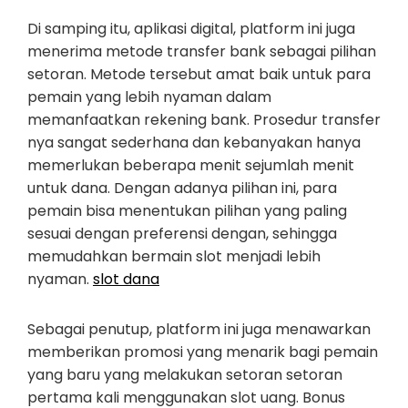
Di samping itu, aplikasi digital, platform ini juga
menerima metode transfer bank sebagai pilihan
setoran. Metode tersebut amat baik untuk para
pemain yang lebih nyaman dalam
memanfaatkan rekening bank. Prosedur transfer
nya sangat sederhana dan kebanyakan hanya
memerlukan beberapa menit sejumlah menit
untuk dana. Dengan adanya pilihan ini, para
pemain bisa menentukan pilihan yang paling
sesuai dengan preferensi dengan, sehingga
memudahkan bermain slot menjadi lebih
nyaman.
slot dana
Sebagai penutup, platform ini juga menawarkan
memberikan promosi yang menarik bagi pemain
yang baru yang melakukan setoran setoran
pertama kali menggunakan slot uang. Bonus