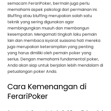
semacam FerariPoker, bermain juga perlu
memahami aspek psikologi dari permainan ini.
Bluffing atau bluffing merupakan salah satu
teknik yang sering digunakan agar
membingungkan musuh dan membangun
kesempatan. Mengamati tingkah laku pemain
lain dan membaca isyarat suasana hati mereka
juga merupakan keterampilan yang penting
yang harus dimiliki oleh pemain poker yang
serius. Dengan memahami fundamental poker,
Anda akan siap untuk berjalan lebih mendalam di
petualangan poker Anda.
Cara Kemenangan di
FerariPoker