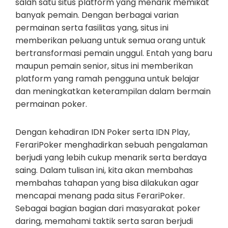
salah satu situs platform yang menarik memikat
banyak pemain. Dengan berbagai varian
permainan serta fasilitas yang, situs ini
memberikan peluang untuk semua orang untuk
bertransformasi pemain unggul. Entah yang baru
maupun pemain senior, situs ini memberikan
platform yang ramah pengguna untuk belajar
dan meningkatkan keterampilan dalam bermain
permainan poker.
Dengan kehadiran IDN Poker serta IDN Play,
FerariPoker menghadirkan sebuah pengalaman
berjudi yang lebih cukup menarik serta berdaya
saing. Dalam tulisan ini, kita akan membahas
membahas tahapan yang bisa dilakukan agar
mencapai menang pada situs FerariPoker.
Sebagai bagian bagian dari masyarakat poker
daring, memahami taktik serta saran berjudi