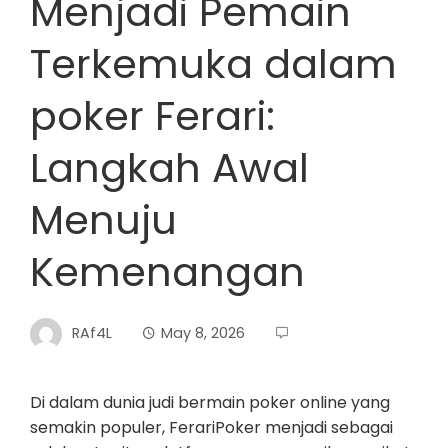
Menjadi Pemain
Terkemuka dalam
poker Ferari:
Langkah Awal
Menuju
Kemenangan
RAf4L
May 8, 2026
Di dalam dunia judi bermain poker online yang
semakin populer, FerariPoker menjadi sebagai