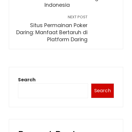
Indonesia
NEXT POST
Situs Permainan Poker
Daring: Manfaat Bertaruh di
Platform Daring
Search
Search