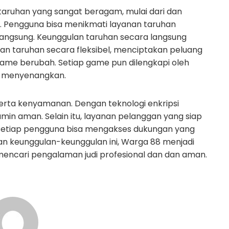
taruhan yang sangat beragam, mulai dari dan
. Pengguna bisa menikmati layanan taruhan
langsung. Keunggulan taruhan secara langsung
 taruhan secara fleksibel, menciptakan peluang
 game berubah. Setiap game pun dilengkapi oleh
ang menyenangkan.
rta kenyamanan. Dengan teknologi enkripsi
amin aman. Selain itu, layanan pelanggan yang siap
etiap pengguna bisa mengakses dukungan yang
an keunggulan-keunggulan ini, Warga 88 menjadi
mencari pengalaman judi profesional dan dan aman.