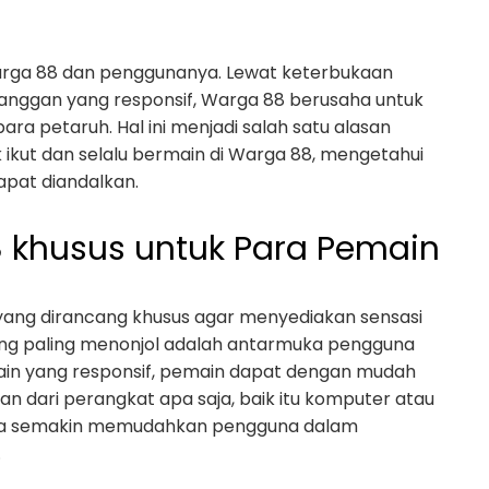
Warga 88 dan penggunanya. Lewat keterbukaan
langgan yang responsif, Warga 88 berusaha untuk
ra petaruh. Hal ini menjadi salah satu alasan
ut dan selalu bermain di Warga 88, mengetahui
apat diandalkan.
 khusus untuk Para Pemain
yang dirancang khusus agar menyediakan sensasi
 yang paling menonjol adalah antarmuka pengguna
desain yang responsif, pemain dapat dengan mudah
n dari perangkat apa saja, baik itu komputer atau
juga semakin memudahkan pengguna dalam
.