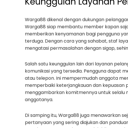
Keunggulan Layanan P
Warga88 dikenal dengan dukungan pelanggan
Warga88 siap membantu member kapan saja, d
memberikan kenyamanan bagi pengguna yang
terduga. Dengan cara yang sahabat, staf l
mengatasi permasalahan dengan sigap, sehi
Salah satu keunggulan lain dari layanan pel
komunikasi yang tersedia. Pengguna dapat me
atau telepon. Ini mempermudah anggota men
memperbaiki keterjangkauan dan kepuasan p
menggambarkan komitmennya untuk selalu m
anggotanya.
Di samping itu, Warga88 juga menawarkan sej
pertanyaan yang sering diajukan dan pandua