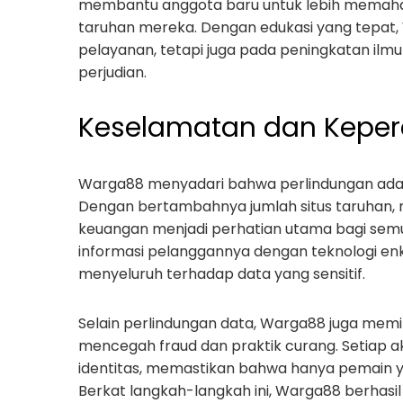
membantu anggota baru untuk lebih memah
taruhan mereka. Dengan edukasi yang tepat
pelayanan, tetapi juga pada peningkatan il
perjudian.
Keselamatan dan Kepe
Warga88 menyadari bahwa perlindungan adala
Dengan bertambahnya jumlah situs taruhan, 
keuangan menjadi perhatian utama bagi sem
informasi pelanggannya dengan teknologi enk
menyeluruh terhadap data yang sensitif.
Selain perlindungan data, Warga88 juga memi
mencegah fraud dan praktik curang. Setiap 
identitas, memastikan bahwa hanya pemain ya
Berkat langkah-langkah ini, Warga88 berhasi