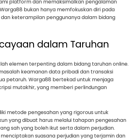
ami platform dan memaksimalkan pengalaman
, Warga88 bukan hanya memfokuskan diri pada
mu dan keterampilan penggunanya dalam bidang
rcayaan dalam Taruhan
h elemen terpenting dalam bidang taruhan online.
masalah keamanan data pribadi dan transaksi
ua petaruh. Warga88 bertekad untuk menjaga
ripsi mutakhir, yang memberi perlindungan
liki metode pengesahan yang rigorous untuk
akun yang dibuat harus melalui tahapan pengesahan
ng sah yang boleh ikut serta dalam perjudian.
l menciptakan suasana perjudian yang terjamin dan