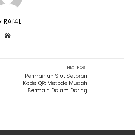
y RAf4L
NEXT POST
Permainan Slot Setoran
Kode QR: Metode Mudah
Bermain Dalam Daring