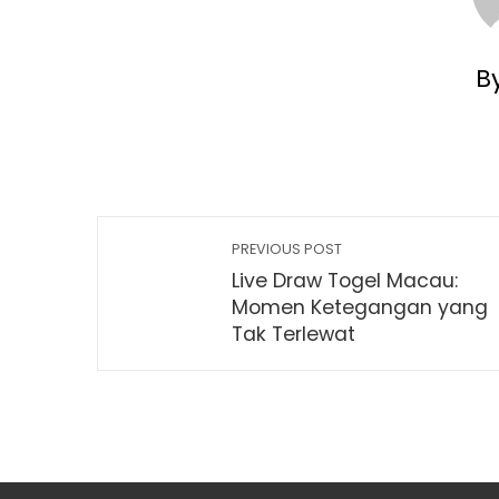
B
PREVIOUS POST
Live Draw Togel Macau:
Momen Ketegangan yang
Tak Terlewat