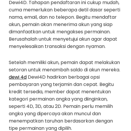
Dewi4D. Tahapan pendaftaran ini cukup mudah,
cuma memerlukan beberapa detil dasar seperti
nama, email, dan no telepon. Begitu mendaftar
akun, pemain akan menerima akun yang siap
dimanfaatkan untuk mengakses permainan.
Berusahalah untuk menyetujui akun agar dapat
menyelesaikan transaksi dengan nyaman.
Setelah memiliki akun, pemain dapat melakukan
setoran untuk menambah saldo di akun mereka.
dewi 4d
Dewi4D hadirkan berbagai opsi
pembayaran yang terjamin dan cepat. Begitu
kredit tersedia, member dapat menentukan
kategori permainan angka yang diinginkan,
seperti 4D, 3D, atau 2D. Pemain perlu memilih
angka yang dipercaya akan muncul dan
menempatkan taruhan berdasarkan dengan
tipe permainan yang dipilih.