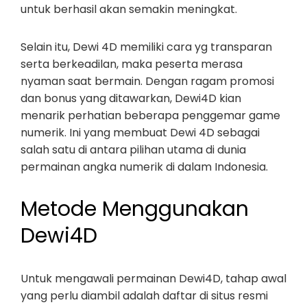
untuk berhasil akan semakin meningkat.
Selain itu, Dewi 4D memiliki cara yg transparan
serta berkeadilan, maka peserta merasa
nyaman saat bermain. Dengan ragam promosi
dan bonus yang ditawarkan, Dewi4D kian
menarik perhatian beberapa penggemar game
numerik. Ini yang membuat Dewi 4D sebagai
salah satu di antara pilihan utama di dunia
permainan angka numerik di dalam Indonesia.
Metode Menggunakan
Dewi4D
Untuk mengawali permainan Dewi4D, tahap awal
yang perlu diambil adalah daftar di situs resmi