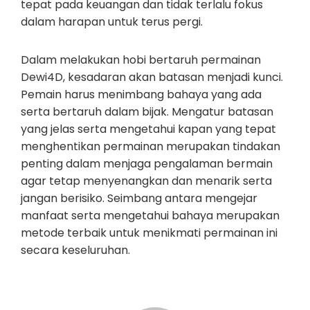
tepat pada keuangan dan tidak terlalu fokus
dalam harapan untuk terus pergi.
Dalam melakukan hobi bertaruh permainan
Dewi4D, kesadaran akan batasan menjadi kunci.
Pemain harus menimbang bahaya yang ada
serta bertaruh dalam bijak. Mengatur batasan
yang jelas serta mengetahui kapan yang tepat
menghentikan permainan merupakan tindakan
penting dalam menjaga pengalaman bermain
agar tetap menyenangkan dan menarik serta
jangan berisiko. Seimbang antara mengejar
manfaat serta mengetahui bahaya merupakan
metode terbaik untuk menikmati permainan ini
secara keseluruhan.