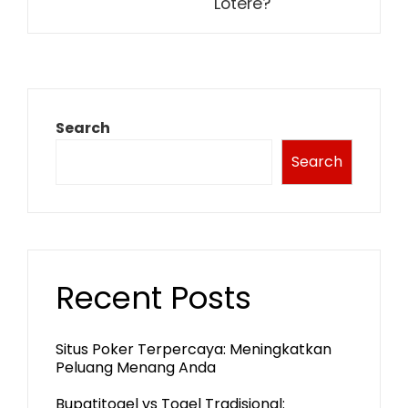
Lotere?
Search
Search
Recent Posts
Situs Poker Terpercaya: Meningkatkan
Peluang Menang Anda
Bupatitogel vs Togel Tradisional: