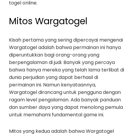
togel online.
Mitos Wargatogel
Kisah pertama yang sering dipercayai mengenai
Wargatogel adalah bahwa permainan ini hanya
diperuntukkan bagi orang-orang yang
berpengalaman di judi. Banyak yang percaya
bahwa hanya mereka yang telah lama terlibat di
dunia perjudian yang dapat berhasil di
permainan ini. Namun kenyataannya,
Wargatogel dirancang untuk pengguna dengan
ragam level pengalaman. Ada banyak panduan
dan sumber daya yang dapat menolong pemula
untuk memahami fundamental game ini.
Mitos yang kedua adalah bahwa Wargatogel