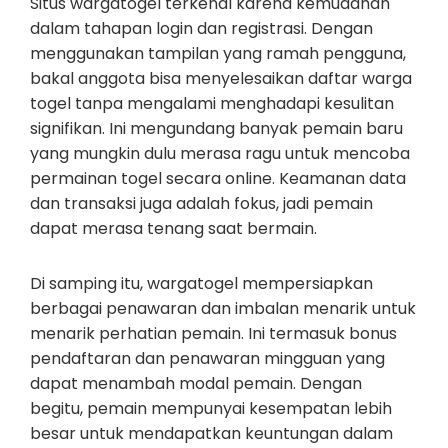
Situs wargatogel terkenal karena kemudahan
dalam tahapan login dan registrasi. Dengan
menggunakan tampilan yang ramah pengguna,
bakal anggota bisa menyelesaikan daftar warga
togel tanpa mengalami menghadapi kesulitan
signifikan. Ini mengundang banyak pemain baru
yang mungkin dulu merasa ragu untuk mencoba
permainan togel secara online. Keamanan data
dan transaksi juga adalah fokus, jadi pemain
dapat merasa tenang saat bermain.
Di samping itu, wargatogel mempersiapkan
berbagai penawaran dan imbalan menarik untuk
menarik perhatian pemain. Ini termasuk bonus
pendaftaran dan penawaran mingguan yang
dapat menambah modal pemain. Dengan
begitu, pemain mempunyai kesempatan lebih
besar untuk mendapatkan keuntungan dalam