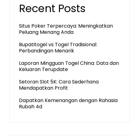
Recent Posts
Situs Poker Terpercaya: Meningkatkan
Peluang Menang Anda
Bupatitogel vs Togel Tradisional:
Perbandingan Menarik
Laporan Mingguan Togel China: Data dan
Keluaran Terupdate
Setoran Slot 5K: Cara Sederhana
Mendapatkan Profit
Dapatkan Kemenangan dengan Rahasia
Rubah 4d