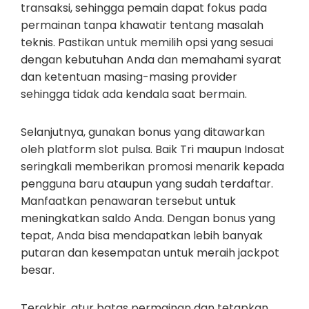
transaksi, sehingga pemain dapat fokus pada
permainan tanpa khawatir tentang masalah
teknis. Pastikan untuk memilih opsi yang sesuai
dengan kebutuhan Anda dan memahami syarat
dan ketentuan masing-masing provider
sehingga tidak ada kendala saat bermain.
Selanjutnya, gunakan bonus yang ditawarkan
oleh platform slot pulsa. Baik Tri maupun Indosat
seringkali memberikan promosi menarik kepada
pengguna baru ataupun yang sudah terdaftar.
Manfaatkan penawaran tersebut untuk
meningkatkan saldo Anda. Dengan bonus yang
tepat, Anda bisa mendapatkan lebih banyak
putaran dan kesempatan untuk meraih jackpot
besar.
Terakhir, atur batas permainan dan tetapkan