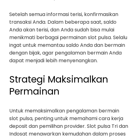
Setelah semua informasi terisi, konfirmasikan
transaksi Anda. Dalam beberapa saat, saldo
Anda akan terisi, dan Anda sudah bisa mulai
menikmati berbagai permainan slot pulsa. Selalu
ingat untuk memantau saldo Anda dan bermain
dengan bijak, agar pengalaman bermain Anda
dapat menjadi lebih menyenangkan.
Strategi Maksimalkan
Permainan
Untuk memaksimalkan pengalaman bermain
slot pulsa, penting untuk memahami cara kerja
deposit dan pemilihan provider. Slot pulsa Tri dan
Indosat menawarkan kemudahan dalam proses