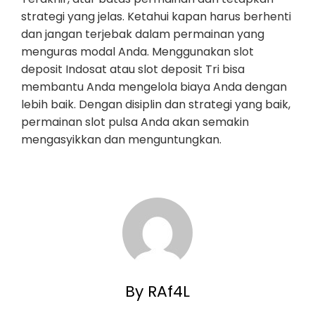
strategi yang jelas. Ketahui kapan harus berhenti
dan jangan terjebak dalam permainan yang
menguras modal Anda. Menggunakan slot
deposit Indosat atau slot deposit Tri bisa
membantu Anda mengelola biaya Anda dengan
lebih baik. Dengan disiplin dan strategi yang baik,
permainan slot pulsa Anda akan semakin
mengasyikkan dan menguntungkan.
By RAf4L