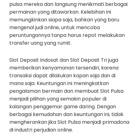
pulsa mereka dan langsung menikmati berbagai
permainan yang ditawarkan. Kelebihan ini
memungkinkan siapa saja, bahkan yang baru
mengenal judi online, untuk mencoba
peruntungannya tanpa harus repot melakukan
transfer uang yang rumit.
Slot Deposit Indosat dan Slot Deposit Tri juga
memberikan kenyamanan tersendiri, karena
transaksi dapat dilakukan kapan saja dan di
mana saja. Keuntungan ini meningkatkan
pengalaman bermain dan membuat Slot Pulsa
menjadi pilihan yang semakin populer di
kalangan penggemar game daring. Dengan
berbagai kemudahan dan keuntungan ini, tidak
mengherankan jika Slot Pulsa menjadi primadona
di industri perjudian online.