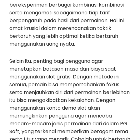
bereksperimen berbagai kombinasi kombinasi
serta mengamati sebagaimana tiap tarif
berpengaruh pada hasil dari permainan. Hal ini
amat krusial dalam merencanakan taktik
bertaruh yang lebih optimal ketika bertaruh
menggunakan uang nyata.
Selain itu, penting bagi pengguna agar
menetapkan batasan masa dan biaya saat
menggunakan slot gratis. Dengan metode ini
semua, pemain bisa mempertahankan fokus
serta menjauhkan diri dari permainan berlebihan
itu bisa mengakibatkan kekalahan. Dengan
menggunakan konto demo slot akan
memungkinkan pengguna agar mencoba
macam-macam jenis permainan dari dalam PG
Soft, yang terkenal memberikan beragam tema
serta fitur yang menarik. Cobalah untuk bertaruh