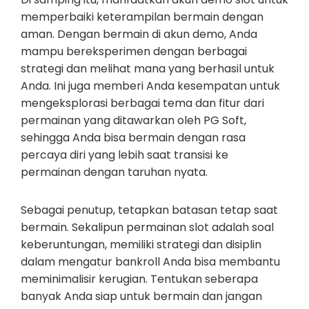
memperbaiki keterampilan bermain dengan
aman. Dengan bermain di akun demo, Anda
mampu bereksperimen dengan berbagai
strategi dan melihat mana yang berhasil untuk
Anda. Ini juga memberi Anda kesempatan untuk
mengeksplorasi berbagai tema dan fitur dari
permainan yang ditawarkan oleh PG Soft,
sehingga Anda bisa bermain dengan rasa
percaya diri yang lebih saat transisi ke
permainan dengan taruhan nyata.
Sebagai penutup, tetapkan batasan tetap saat
bermain. Sekalipun permainan slot adalah soal
keberuntungan, memiliki strategi dan disiplin
dalam mengatur bankroll Anda bisa membantu
meminimalisir kerugian. Tentukan seberapa
banyak Anda siap untuk bermain dan jangan