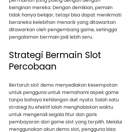
permainan yang paling dengan dengan
keinginan mereka. Dengan demikian, pemain
tidak hanya belajar, tetapi bisa dapat menikmati
beraneka kelebihan menarik yang ditawarkan
ditawarkan oleh pengembang game, sehingga
pengalaman bermain jadi lebih seru.
Strategi Bermain Slot
Percobaan
Bertaruh slot demo menyediakan kesempatan
untuk pengguna untuk memahami aspek game
tanpa bahaya kehilangan duit nyata. Salah satu
strategi itu efektif ialah menghabiskan waktu
untuk mengenali segala fitur dan garis
pembayaran dari game slot yang terpilih. Melalui
menggunakan akun demo slot, pengguna bisa