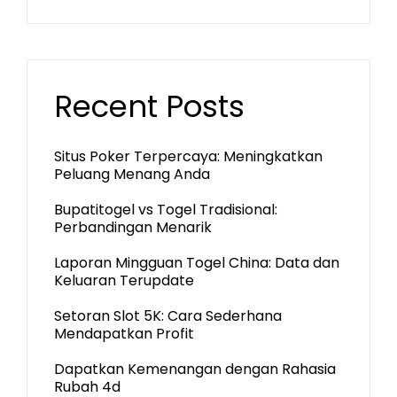
Recent Posts
Situs Poker Terpercaya: Meningkatkan
Peluang Menang Anda
Bupatitogel vs Togel Tradisional:
Perbandingan Menarik
Laporan Mingguan Togel China: Data dan
Keluaran Terupdate
Setoran Slot 5K: Cara Sederhana
Mendapatkan Profit
Dapatkan Kemenangan dengan Rahasia
Rubah 4d