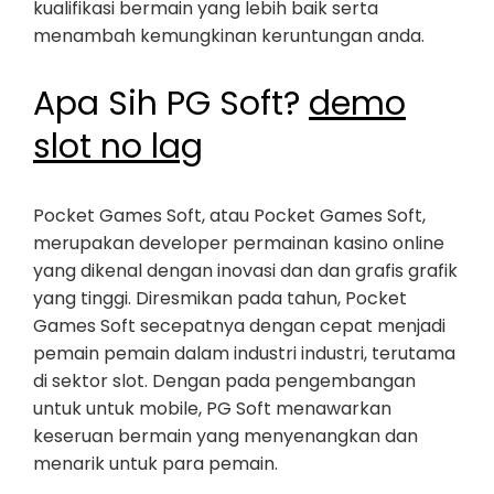
kualifikasi bermain yang lebih baik serta
menambah kemungkinan keruntungan anda.
Apa Sih PG Soft?
demo
slot no lag
Pocket Games Soft, atau Pocket Games Soft,
merupakan developer permainan kasino online
yang dikenal dengan inovasi dan dan grafis grafik
yang tinggi. Diresmikan pada tahun, Pocket
Games Soft secepatnya dengan cepat menjadi
pemain pemain dalam industri industri, terutama
di sektor slot. Dengan pada pengembangan
untuk untuk mobile, PG Soft menawarkan
keseruan bermain yang menyenangkan dan
menarik untuk para pemain.