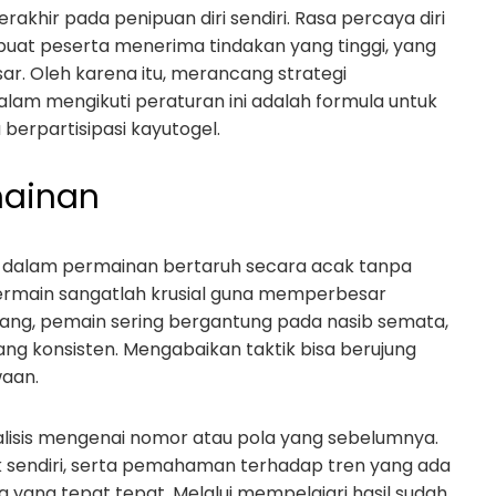
hir pada penipuan diri sendiri. Rasa percaya diri
at peserta menerima tindakan yang tinggi, yang
r. Oleh karena itu, merancang strategi
lam mengikuti peraturan ini adalah formula untuk
berpartisipasi kayutogel.
mainan
k dalam permainan bertaruh secara acak tanpa
 bermain sangatlah krusial guna memperbesar
ng, pemain sering bergantung pada nasib semata,
ang konsisten. Mengabaikan taktik bisa berujung
waan.
nalisis mengenai nomor atau pola yang sebelumnya.
tik sendiri, serta pemahaman terhadap tren yang ada
yang tepat tepat. Melalui mempelajari hasil sudah