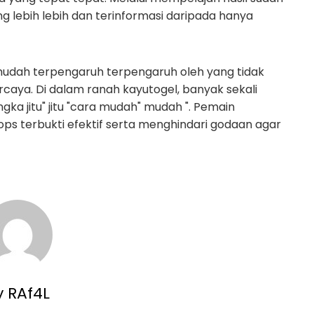
 lebih lebih dan terinformasi daripada hanya
 mudah terpengaruh terpengaruh oleh yang tidak
caya. Di dalam ranah kayutogel, banyak sekali
ka jitu" jitu "cara mudah" mudah ". Pemain
ops terbukti efektif serta menghindari godaan agar
y RAf4L