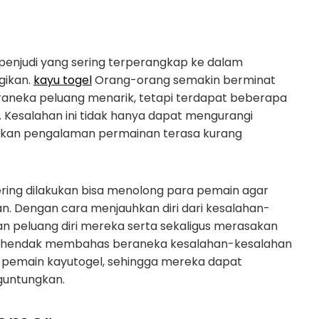
penjudi yang sering terperangkap ke dalam
gikan.
kayu togel
Orang-orang semakin berminat
aneka peluang menarik, tetapi terdapat beberapa
. Kesalahan ini tidak hanya dapat mengurangi
dikan pengalaman permainan terasa kurang
ring dilakukan bisa menolong para pemain agar
n. Dengan cara menjauhkan diri dari kesalahan-
n peluang diri mereka serta sekaligus merasakan
ini hendak membahas beraneka kesalahan-kesalahan
 pemain kayutogel, sehingga mereka dapat
guntungkan.