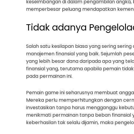
keseimbangan di dalam pengambilan angka, ba
memperbesar peluang mendapatkan kemenan
Tidak adanya Pengelol
Salah satu kesilapan biasa yang sering serin
manajemen finansial yang baik. Sejumlah pe
yang lebih besar dana daripada apa yang te
finansial yang, terutama apabila pemain ti
pada permainan ini.
Pemain game ini seharusnya membuat anggar
Mereka perlu memperhitungkan dengan cerm
investasikan tanpa harus mengganggu kebutuh
menikmati permainan tanpa beban finansial 
keberhasilan tak selalu dijamin, maka penge