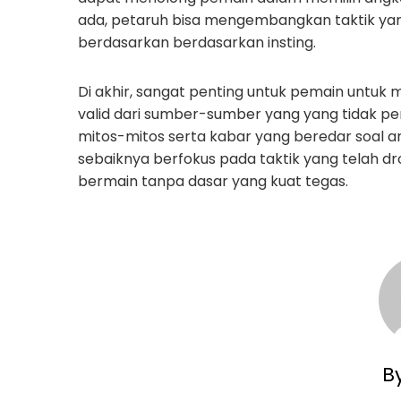
ada, petaruh bisa mengembangkan taktik yang
berdasarkan berdasarkan insting.
Di akhir, sangat penting untuk pemain untuk
valid dari sumber-sumber yang yang tidak per
mitos-mitos serta kabar yang beredar soal ang
sebaiknya berfokus pada taktik yang telah dr
bermain tanpa dasar yang kuat tegas.
B