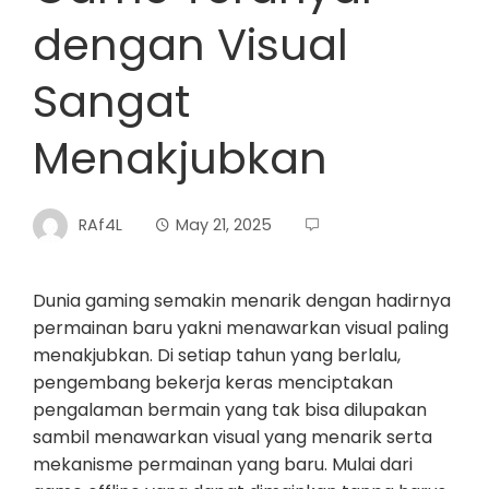
dengan Visual
Sangat
Menakjubkan
RAf4L
May 21, 2025
Dunia gaming semakin menarik dengan hadirnya
permainan baru yakni menawarkan visual paling
menakjubkan. Di setiap tahun yang berlalu,
pengembang bekerja keras menciptakan
pengalaman bermain yang tak bisa dilupakan
sambil menawarkan visual yang menarik serta
mekanisme permainan yang baru. Mulai dari