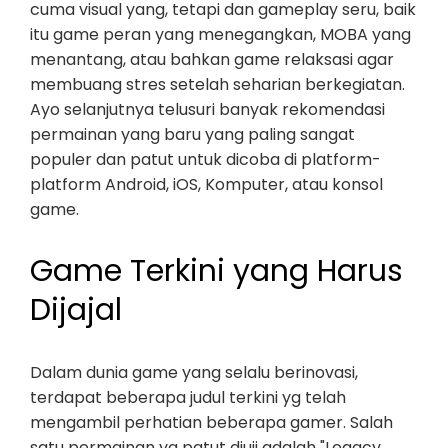
cuma visual yang, tetapi dan gameplay seru, baik
itu game peran yang menegangkan, MOBA yang
menantang, atau bahkan game relaksasi agar
membuang stres setelah seharian berkegiatan.
Ayo selanjutnya telusuri banyak rekomendasi
permainan yang baru yang paling sangat
populer dan patut untuk dicoba di platform-
platform Android, iOS, Komputer, atau konsol
game.
Game Terkini yang Harus
Dijajal
Dalam dunia game yang selalu berinovasi,
terdapat beberapa judul terkini yg telah
mengambil perhatian beberapa gamer. Salah
satu permainan yg patut diuji adalah "Legacy