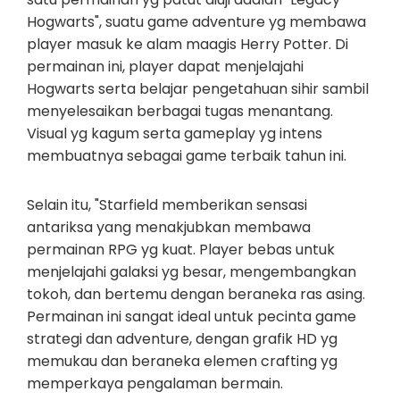
Hogwarts", suatu game adventure yg membawa
player masuk ke alam maagis Herry Potter. Di
permainan ini, player dapat menjelajahi
Hogwarts serta belajar pengetahuan sihir sambil
menyelesaikan berbagai tugas menantang.
Visual yg kagum serta gameplay yg intens
membuatnya sebagai game terbaik tahun ini.
Selain itu, "Starfield memberikan sensasi
antariksa yang menakjubkan membawa
permainan RPG yg kuat. Player bebas untuk
menjelajahi galaksi yg besar, mengembangkan
tokoh, dan bertemu dengan beraneka ras asing.
Permainan ini sangat ideal untuk pecinta game
strategi dan adventure, dengan grafik HD yg
memukau dan beraneka elemen crafting yg
memperkaya pengalaman bermain.