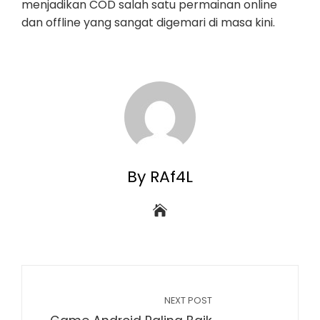
menjadikan COD salah satu permainan online
dan offline yang sangat digemari di masa kini.
By RAf4L
NEXT POST