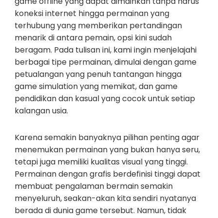
game offline yang dapat dimainkan tanpa harus
koneksi internet hingga permainan yang
terhubung yang memberikan pertandingan
menarik di antara pemain, opsi kini sudah
beragam. Pada tulisan ini, kami ingin menjelajahi
berbagai tipe permainan, dimulai dengan game
petualangan yang penuh tantangan hingga
game simulation yang memikat, dan game
pendidikan dan kasual yang cocok untuk setiap
kalangan usia.
Karena semakin banyaknya pilihan penting agar
menemukan permainan yang bukan hanya seru,
tetapi juga memiliki kualitas visual yang tinggi.
Permainan dengan grafis berdefinisi tinggi dapat
membuat pengalaman bermain semakin
menyeluruh, seakan-akan kita sendiri nyatanya
berada di dunia game tersebut. Namun, tidak