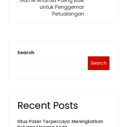
Game Android Paling Baik
untuk Penggemar
Petualangan
Search
Search
Recent Posts
Situs Poker Terpercaya: Meningkatkan