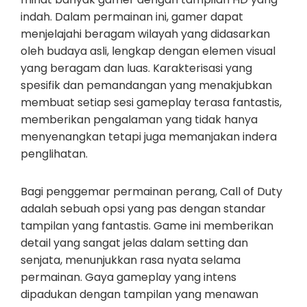
indah. Dalam permainan ini, gamer dapat
menjelajahi beragam wilayah yang didasarkan
oleh budaya asli, lengkap dengan elemen visual
yang beragam dan luas. Karakterisasi yang
spesifik dan pemandangan yang menakjubkan
membuat setiap sesi gameplay terasa fantastis,
memberikan pengalaman yang tidak hanya
menyenangkan tetapi juga memanjakan indera
penglihatan.
Bagi penggemar permainan perang, Call of Duty
adalah sebuah opsi yang pas dengan standar
tampilan yang fantastis. Game ini memberikan
detail yang sangat jelas dalam setting dan
senjata, menunjukkan rasa nyata selama
permainan. Gaya gameplay yang intens
dipadukan dengan tampilan yang menawan