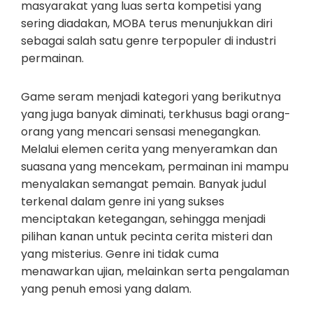
masyarakat yang luas serta kompetisi yang
sering diadakan, MOBA terus menunjukkan diri
sebagai salah satu genre terpopuler di industri
permainan.
Game seram menjadi kategori yang berikutnya
yang juga banyak diminati, terkhusus bagi orang-
orang yang mencari sensasi menegangkan.
Melalui elemen cerita yang menyeramkan dan
suasana yang mencekam, permainan ini mampu
menyalakan semangat pemain. Banyak judul
terkenal dalam genre ini yang sukses
menciptakan ketegangan, sehingga menjadi
pilihan kanan untuk pecinta cerita misteri dan
yang misterius. Genre ini tidak cuma
menawarkan ujian, melainkan serta pengalaman
yang penuh emosi yang dalam.