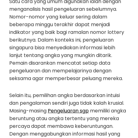
Satu cara yang umum digunakan ialah dengan
menganalisis hasil pengeluaran sebelumnya.
Nomor-nomor yang keluar sering dalam
beberapa minggu terakhir dapat menjadi
indikator yang baik bagi ramalan nomor lottery
berikutnya. Dalam konteks ini, pengeluaran
singapura bisa menyediakan informasi lebih
lanjut tentang angka yang mungkin ditarik.
Pemain disarankan mencatat setiap data
pengeluaran dan mempelajarinya dengan
seksama agar memperbesar peluang mereka.
Selain itu, pemilihan angka berdasarkan intuisi
dan pengalaman sendiri juga tidak kalah krusial.
Masing-masing
Pengeluaran sgp
memiliki angka
beruntung atau angka tertentu yang mereka
percaya dapat membawa keberuntungan.
Dengan menggabungkan informasi hasil yang