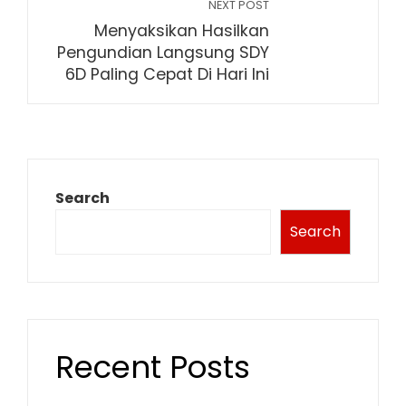
NEXT POST
Menyaksikan Hasilkan
Pengundian Langsung SDY
6D Paling Cepat Di Hari Ini
Search
Search
Recent Posts