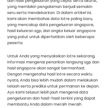
dan hasil pengeluaran yang cepat serta akurat,
yang membikin pengalaman berjudi semakin
seru serta mendebarkan. Di dalam artikel ini,
kami akan membahas data lotre paling baru,
yang mencakup data pengeluaran singapore,
hasil keluaran sgp, dan angka keluar singapore
yang patut untuk diperhatikan oleh beberapa
peserta.
Untuk Anda yang menyaksikan lotre sekarang,
informasi mengenai penarikan langsung sgp dan
hasil singapore akan sangat bermanfaat.
Dengan mengetahui hasil lotre secara waktu
nyata, Anda bisa lebih mudah dalam melakukan
telaah serta prediksi untuk permainan ke depan.
Ayo kami telusuri lebih jauh mengenai data
pengeluaran dan hasil-hasil terkini yang dapat
membantu Anda dalam meraih meraih