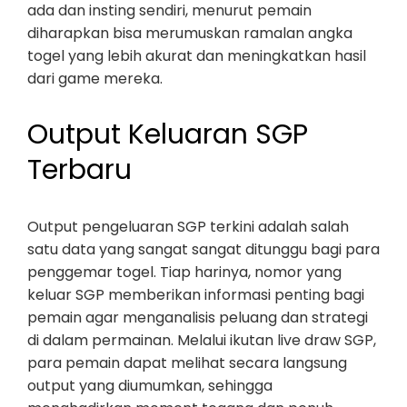
ada dan insting sendiri, menurut pemain
diharapkan bisa merumuskan ramalan angka
togel yang lebih akurat dan meningkatkan hasil
dari game mereka.
Output Keluaran SGP
Terbaru
Output pengeluaran SGP terkini adalah salah
satu data yang sangat sangat ditunggu bagi para
penggemar togel. Tiap harinya, nomor yang
keluar SGP memberikan informasi penting bagi
pemain agar menganalisis peluang dan strategi
di dalam permainan. Melalui ikutan live draw SGP,
para pemain dapat melihat secara langsung
output yang diumumkan, sehingga