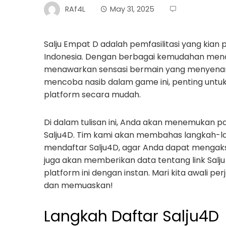
RAf4L
May 31, 2025
Salju Empat D adalah pemfasilitasi yang kian
Indonesia. Dengan berbagai kemudahan mena
menawarkan sensasi bermain yang menyenang
mencoba nasib dalam game ini, penting untu
platform secara mudah.
Di dalam tulisan ini, Anda akan menemukan
Salju4D. Tim kami akan membahas langkah-l
mendaftar Salju4D, agar Anda dapat mengakses
juga akan memberikan data tentang link Sa
platform ini dengan instan. Mari kita awali p
dan memuaskan!
Langkah Daftar Salju4D