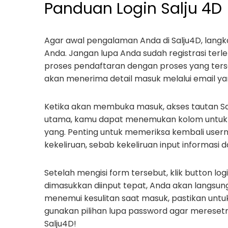
Panduan Login Salju 4D
Agar awal pengalaman Anda di Salju4D, langk
Anda. Jangan lupa Anda sudah registrasi terleb
proses pendaftaran dengan proses yang terse
akan menerima detail masuk melalui email y
Ketika akan membuka masuk, akses tautan Sal
utama, kamu dapat menemukan kolom untuk is
yang. Penting untuk memeriksa kembali use
kekeliruan, sebab kekeliruan input informas
Setelah mengisi form tersebut, klik button lo
dimasukkan diinput tepat, Anda akan langsun
menemui kesulitan saat masuk, pastikan untu
gunakan pilihan lupa password agar merese
Salju4D!