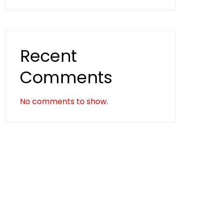
Recent
Comments
No comments to show.