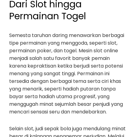
Dari Slot hingga
Permainan Togel
Semesta taruhan daring menawarkan berbagai
tipe permainan yang menggoda, seperti slot,
permainan poker, dan togel. Mesin slot online
menjadi salah satu favorit banyak pemain
karena kepraktisan ketika berjudi serta potensi
menang yang sangat tinggi. Permainan ini
tersedia dengan berbagai tema serta ciri khas
yang menarik, seperti hadiah putaran tanpa
bayar serta hadiah utama progresif, yang
menggugah minat sejumlah besar penjudi yang
mencari sensasi seru dan mendebarkan.
Selain slot, judi sepak bola juga mendulang minat
besar di kalangan penggemar perjudian. Melalui