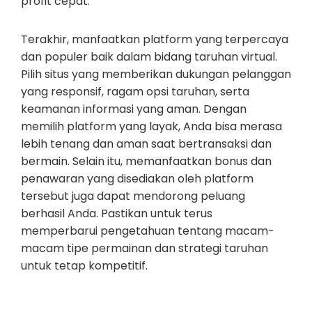
profit cepat.
Terakhir, manfaatkan platform yang terpercaya
dan populer baik dalam bidang taruhan virtual.
Pilih situs yang memberikan dukungan pelanggan
yang responsif, ragam opsi taruhan, serta
keamanan informasi yang aman. Dengan
memilih platform yang layak, Anda bisa merasa
lebih tenang dan aman saat bertransaksi dan
bermain. Selain itu, memanfaatkan bonus dan
penawaran yang disediakan oleh platform
tersebut juga dapat mendorong peluang
berhasil Anda. Pastikan untuk terus
memperbarui pengetahuan tentang macam-
macam tipe permainan dan strategi taruhan
untuk tetap kompetitif.