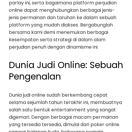
parlay ini, serta bagaimana platform perjudian
online dapat menghubungkan berbagai jenis-
jenis permainan dan taruhan ke dalam sebuah
platform yang mudah diakses. Bergabunglah
bersama kami demi menemukan berbagai
kesempatan serta strategi di dalam alam
perjudian penuh dengan dinamisme ini.
Dunia Judi Online: Sebuah
Pengenalan
Dunia judi online sudah berkembang cepat
selama sejumlah tahun terakhir ini, membuatnya
salah satu bentuk entertainment yang sangat
digemari. Dengan berbagai macam permainan
yang tersedia tersedia, dimulai dari poker online
sampai balapan kuda, beberapa pemain