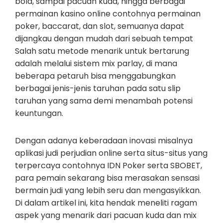
bola, sampai pacuan kuda, hingga berbagai
permainan kasino online contohnya permainan
poker, baccarat, dan slot, semuanya dapat
dijangkau dengan mudah dari sebuah tempat
Salah satu metode menarik untuk bertarung
adalah melalui sistem mix parlay, di mana
beberapa petaruh bisa menggabungkan
berbagai jenis-jenis taruhan pada satu slip
taruhan yang sama demi menambah potensi
keuntungan.
Dengan adanya keberadaan inovasi misalnya
aplikasi judi perjudian online serta situs-situs yang
terpercaya contohnya IDN Poker serta SBOBET,
para pemain sekarang bisa merasakan sensasi
bermain judi yang lebih seru dan mengasyikkan.
Di dalam artikel ini, kita hendak meneliti ragam
aspek yang menarik dari pacuan kuda dan mix