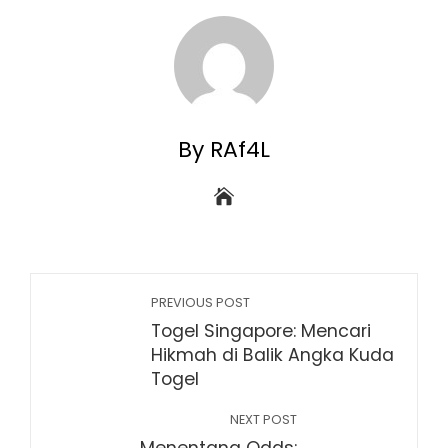
By RAf4L
PREVIOUS POST
Togel Singapore: Mencari
Hikmah di Balik Angka Kuda
Togel
NEXT POST